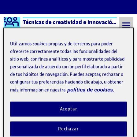
Logo Ágora
Técnicas de creatividad e innovación aula 4
Saltar al contenido
Utilizamos
cookies
propias y de terceros para poder
ofrecerte correctamente todas las funcionalidades del
sitio web, con fines analíticos y para mostrarte publicidad
Semestre 20222 - Aula 4
8 Septiembre, 2021
personalizada de acuerdo con un perfil elaborado a partir
8 Septiembre, 2021
de tus hábitos de navegación. Puedes aceptar, rechazar o
configurar tus preferencias haciendo clic abajo, u obtener
más información en nuestra
política de cookies.
¡Bienvenidos y bienvenidas!
Publicado por
Publicado por
Folio
Visibilidad:
Fecha de publicación
15 septiembre, 2022 3:41 pm
Pública
-
8 Sep 2021
Aceptar
Rechazar