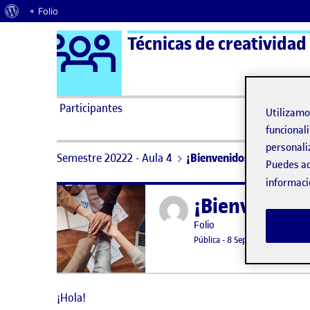
Acerca de WordPress
+ Folio
Logo Ágora
Técnicas de creatividad
Saltar al contenido
Participantes
Utilizam
funcionali
personali
Semestre 20222 - Aula 4
¡Bienvenidos y bienvenid
Puedes ac
informaci
¡Bienvenidos
Publicado por
Publicado por
Folio
Visibilidad:
Fecha de publicación
15 septiemb
Pública
-
8 Sep 2021
¡Hola!