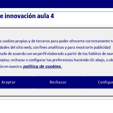
 e innovación aula 4
ActiFolios
Ay
os
cookies
propias y de terceros para poder ofrecerte correctamente t
dades del sitio web, con fines analíticos y para mostrarte publicidad
zada de acuerdo con un perfil elaborado a partir de tus hábitos de na
as!
eptar, rechazar o configurar tus preferencias haciendo clic abajo, u 
ón en nuestra
política de cookies.
 y bienvenidas!
Aceptar
Rechazar
Configu
re, 2022 3:41 pm